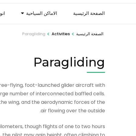
الصفحة الرئيسية
الاماكن السياحية
انو
>
>
الصفحة الرئيسية
Activities
Paragliding
Paragliding
ree-flying, foot-launched glider aircraft with
large number of interconnected baffled cells.
f the wing, and the aerodynamic forces of the
air flowing over the outside.
lometers, though flights of one to two hours
, the pilot may gain height, often climbing to