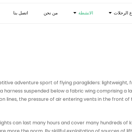
ع الرحلات
الانشطة
من نحن
اتصل بنا
itive adventure sport of flying paragliders: lightweight, f
 in a harness suspended below a fabric wing comprising a 
 lines, the pressure of air entering vents in the front o
flights can last many hours and cover many hundreds of ki
 more the norm. By skillful exploitation of sources of lift