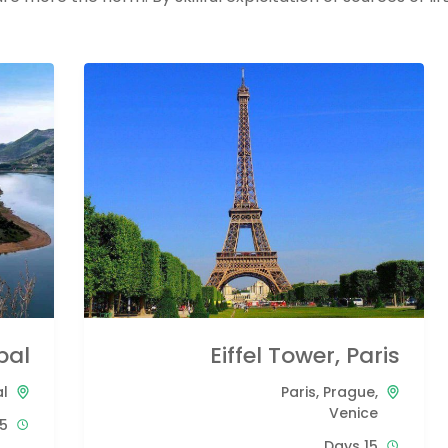
pal
Eiffel Tower, Paris
l
Paris
,
Prague
,
Venice
 Days
15 Days