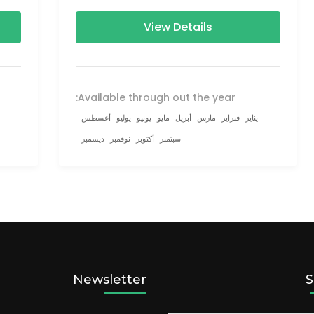
160–230 km (100-145 mi),...
),...
View Details
Available through out the year:
يناير
فبراير
مارس
أبريل
مايو
يونيو
يوليو
أغسطس
سبتمبر
أكتوبر
نوفمبر
ديسمبر
Newsletter
S