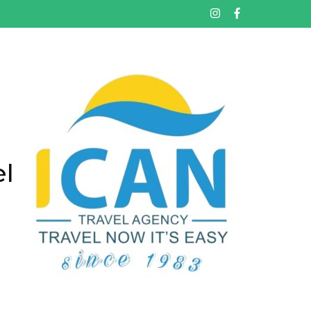
خطى
لى
لمحتوى
اضغط
Enter
el