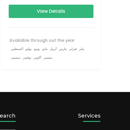
160–230 km (100-145 mi),...
View Details
Available through out the year:
يناير
فبراير
مارس
أبريل
مايو
يونيو
يوليو
أغسطس
سبتمبر
أكتوبر
نوفمبر
ديسمبر
earch
Services