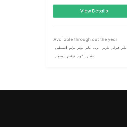
160–230 km (100-145 mi
View Details
Available through out the year:
يناير
فبراير
مارس
أبريل
مايو
يونيو
يوليو
أغسطس
سبتمبر
أكتوبر
نوفمبر
ديسمبر