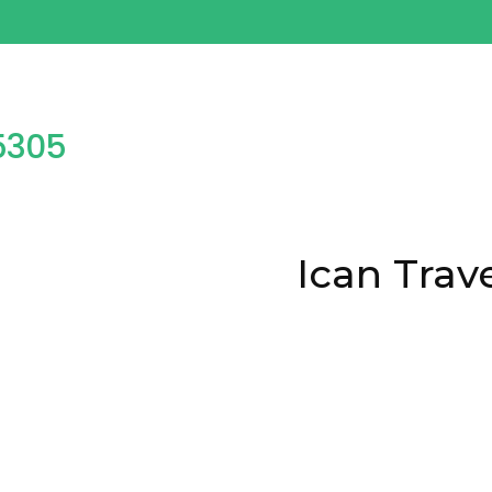
25777598
Ican Trav