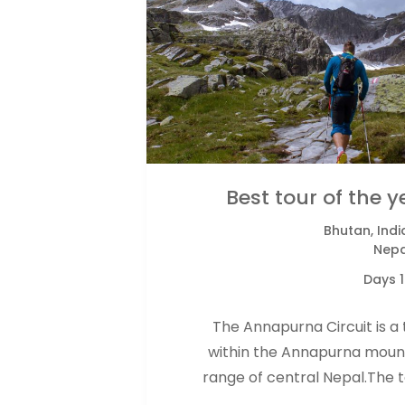
Best tour of the y
Bhutan
,
Indi
Nepa
16
The Annapurna Circuit is a 
within the Annapurna moun
range of central Nepal.The t
length of the route varies bet