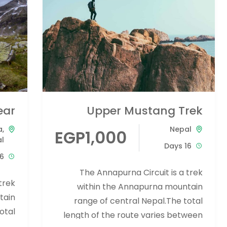
ear
Upper Mustang Trek
a
,
Nepal
EGP1,000
l
16 Days
 Days
The Annapurna Circuit is a trek
trek
within the Annapurna mountain
tain
range of central Nepal.The total
otal
length of the route varies between
ween