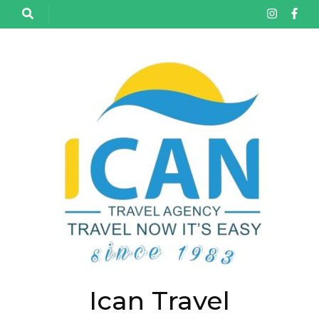
خطى
لى
لمحتوى
اضغط
Enter
Ican Travel