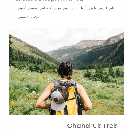
يناير
فبراير
مارس
أبريل
مايو
يونيو
يوليو
أغسطس
سبتمبر
أكتوبر
نوفمبر
ديسمبر
Ghandruk Trek