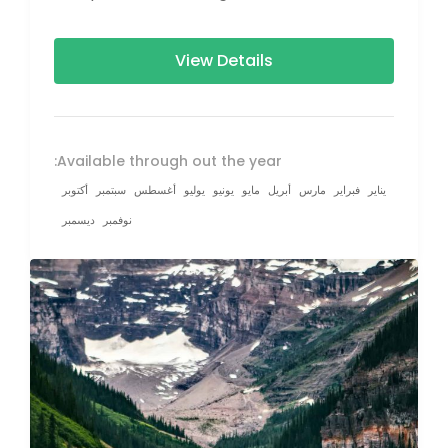
between 160–230 km (100-145 mi),...
View Details
Available through out the year:
يناير
فبراير
مارس
أبريل
مايو
يونيو
يوليو
أغسطس
سبتمبر
أكتوبر
نوفمبر
ديسمبر