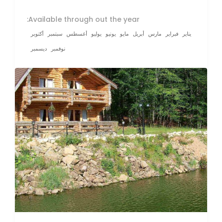
Available through out the year:
يناير
فبراير
مارس
أبريل
مايو
يونيو
يوليو
أغسطس
سبتمبر
أكتوبر
نوفمبر
ديسمبر