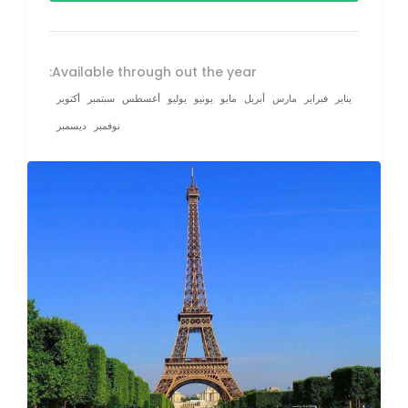
Available through out the year:
يناير
فبراير
مارس
أبريل
مايو
يونيو
يوليو
أغسطس
سبتمبر
أكتوبر
نوفمبر
ديسمبر